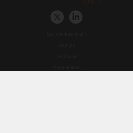
Qui sommes-nous ?
L‘équipe
Le groupe
Abonnements
Contact
Archives
CGA
Mentions légales
Confidentialité