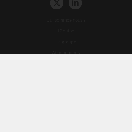
Qui sommes-nous ?
L‘équipe
Le groupe
Abonnements
Contact
Archives
CGA
Mentions légales
Confidentialité
Cookies