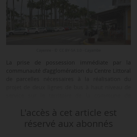
Cayenne - © CC BY-SA 3.0 - Cayambe
La prise de possession immédiate par la
communauté d’agglomération du Centre Littoral
de parcelles nécessaires à la réalisation du
projet de deux lignes de bus à haut niveau de
service sur le territoire de la commune de
Cayenne (Guyane) est décidée par un décret
L'accès à cet article est
n° 2023-138 du 27/02/2023 publié au JO du
28/02/2023.
réservé aux abonnés
Le texte, qui entre en vigueur le lendemain de