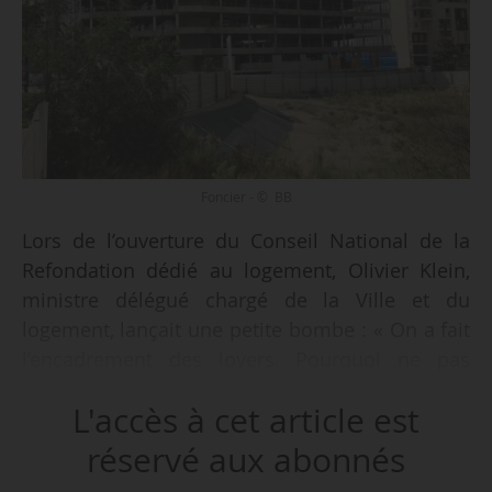
Foncier - © BB
Lors de l’ouverture du Conseil National de la
Refondation dédié au logement, Olivier Klein,
ministre délégué chargé de la Ville et du
logement, lançait une petite bombe : « On a fait
l’encadrement des loyers. Pourquoi ne pas
essayer de faire l’encadrement du foncier ? ».
L'accès à cet article est
Mais cette rupture apparente, dans le discours
réservé aux abonnés
tout du moins, n’est-t-elle pas finalement plutôt