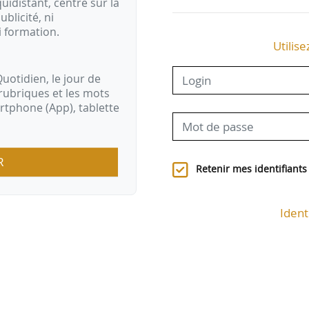
idistant, centré sur la
ublicité, ni
i formation.
Utilise
uotidien, le jour de
rubriques et les mots
artphone (App), tablette
R
Retenir mes identifiants
Ident