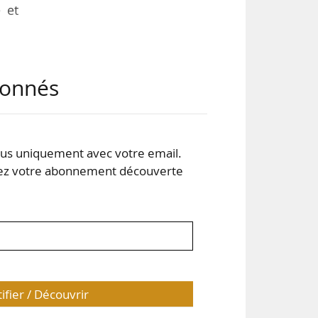
 et
abonnés
ment
s 30
n de
s uniquement avec votre email.
 du
 votre abonnement découverte
tifier / Découvrir