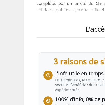
complété, par un arrêté de Chri
solidaire, publié au Journal officie
Ce texte prévoit notamment d’intég
L'accè
• en cas de pourvoi, la prise en c
et du traitement de déchets issus
jours à compter de la date de sign
reprise ;
• en cas de soutien financier d
3 raisons de 
bâtiment, la prise en charge finan
L’info utile en temps 
En 10 minutes, faites le tour 
secteur. Bénéficiez du trava
expérimentée.
100% d’info, 0% de 