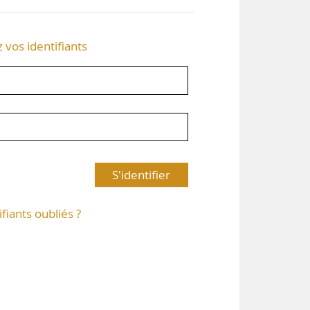
z vos identifiants
S'identifier
ifiants oubliés ?