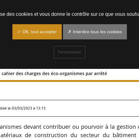
Prendre un rendez-vous
lise des cookies et vous donne le contrôle sur ce que vous souha
✓ OK, tout accepter
✗ Interdire tous les cookies
Personnaliser
 cahier des charges des éco-organismes par arrêté
ion du cahier des charges des éco-
ublié le
03/03/2023 à 13:15
anismes devant contribuer ou pourvoir à la gestion
atériaux de construction du secteur du bâtiment 