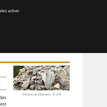
Nous joindre
itez activer
Espace abonné
Déchets du bâtiment - © D.R
 des
est