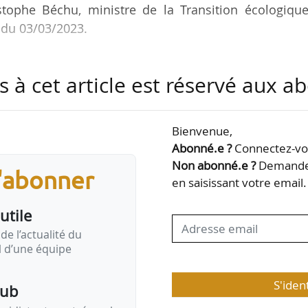
stophe Béchu, ministre de la Transition écologique
l du 03/03/2023.
rer au cahier des charges les règles suivantes :
s à cet article est réservé aux 
harge opérationnelle par l’éco-organisme de l’enlève
 de PMCB doit intervenir dans un délai n’excédant pa
ature du contrat par le gestionnaire de l’installatio
Bienvenue,
Abonné.e ?
Connectez-vou
e l’éco-organisme aux coûts de gestion des déchets
Non abonné.e ?
Demandez
s'abonner
cière…
en saisissant votre email.
utile
de l’actualité du
il d’une équipe
S'iden
pub