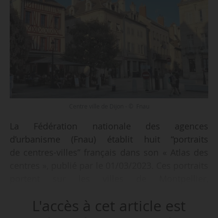
Centre ville de Dijon - © Fnau
La Fédération nationale des agences
d’urbanisme (Fnau) établit huit “portraits
de centres-villes” français dans son « Atlas des
centres », publié par le 01/03/2023. Ces portraits
portent sur les villes de Montpellier,
Besançon, Pontivy, Évian-les-Bains, Saint-Jean-
L'accès à cet article est
de-Luz, Cérilly, Maisons-Alfort et Loos-en-
Gohelle.