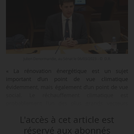
Julien Denormandie, au Sénat le 06/03/2023 - © D.R.
« La rénovation énergétique est un sujet
important d’un point de vue climatique
évidemment, mais également d’un point de vue
social. Le réchauffement climatique est
probablement l’un des plus grands vecteurs
d’inégalités sociales aujourd’hui, encore plus
L'accès à cet article est
demain. C’est aussi un enjeu essentiel d’un
point de vue humain, le logement étant le lieu
réservé aux abonnés