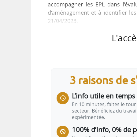
accompagner les EPL dans l’évalu
d’aménagement et à identifier les
21/04/2023.
L'accè
Organisé avec le soutien de l’Adem
et carbone des projets d’aménagem
logiciel UrbanPrint, co-développé p
cycle de vie des projets d’aménag
rénovation ou mixte) au travers d’
3 raisons de 
L’info utile en temps 
En 10 minutes, faites le tour 
secteur. Bénéficiez du trava
expérimentée.
100% d’info, 0% de 