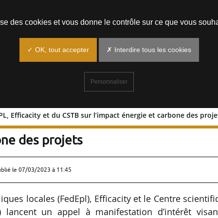
Prendre un rendez-vous
lise des cookies et vous donne le contrôle sur ce que vous souha
✓ OK, tout accepter
✗ Interdire tous les cookies
Personnaliser
, Efficacity et du CSTB sur l’impact énergie et carbone des proje
 FedEPL, Efficacity et du CSTB sur
one des projets
ublié le
07/03/2023 à 11:45
ques locales (FedEpl), Efficacity et le Centre scientif
 lancent un appel à manifestation d’intérêt visan