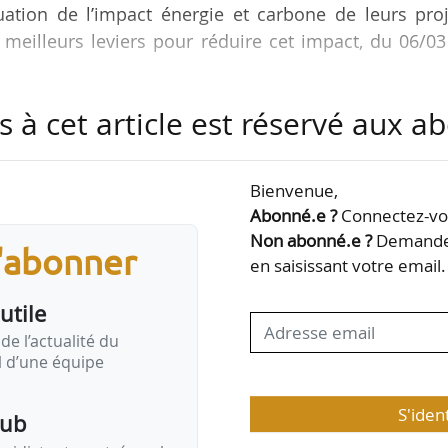
ation de l’impact énergie et carbone de leurs proj
 meilleurs leviers pour réduire cet impact, du 06/0
s à cet article est réservé aux 
e, cet AMI doit permettre d’évaluer l’impact énergét
ent à toutes les étapes clés de leur conception ave
ar le CSTB et Efficacity. Cet outil réalise une analys
Bienvenue,
ement qui permet de calculer l’impact du projet (n
Abonné.e ?
Connectez-vou
un “score carbone”, d’aider…
Non abonné.e ?
Demandez
s'abonner
en saisissant votre email.
utile
de l’actualité du
il d’une équipe
S'iden
pub