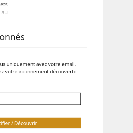
ets
3 au
abonnés
ique
c le
e du
euf,
s uniquement avec votre email.
 votre abonnement découverte
tifier / Découvrir