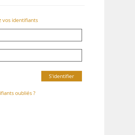
z vos identifiants
S'identifier
ifiants oubliés ?