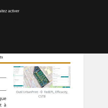
Nous joindre
itez activer
Espace abonné
ts
Outil UrbanPrint - © FedEPL, Efficacity,
CSTB
ique
t à