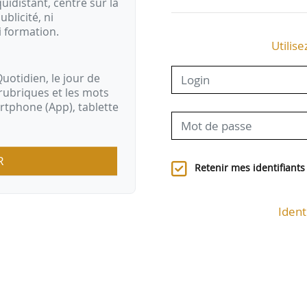
idistant, centré sur la
ublicité, ni
i formation.
Utilise
uotidien, le jour de
rubriques et les mots
artphone (App), tablette
R
Retenir mes identifiants
Ident