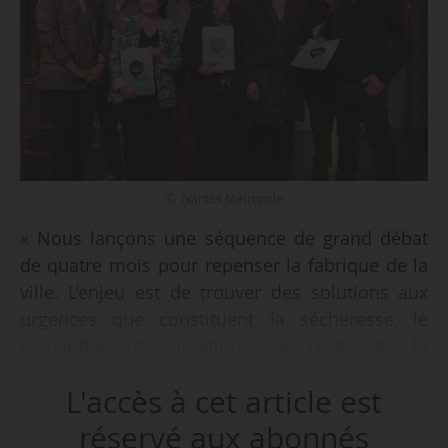
© Nantes Métropole
« Nous lançons une séquence de grand débat
de quatre mois pour repenser la fabrique de la
ville. L’enjeu est de trouver des solutions aux
urgences que constituent la sécheresse, le
réchauffement climatique, la chute de la
biodiversité, ainsi qu’aux défis du vieillissement,
L'accès à cet article est
des mutations économiques et du maintien
d’un emploi de qualité, durable pour répondre
réservé aux abonnés