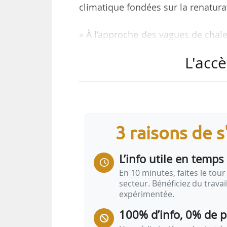
climatique fondées sur la renaturat
« À l’approche des vagues de chal
le lancement d’un programme de r
L'accè
solutions de renaturation des 
climatique, à restaurer la biodiv
habitants via la régulation hydraul
du sol, ou de l’eau. »
3 raisons de 
Trois axes thématiques structuren
L’info utile en temps 
En 10 minutes, faites le tour 
secteur. Bénéficiez du trava
expérimentée.
100% d’info, 0% de 