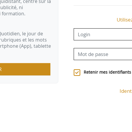
idistant, centré sur la
ublicité, ni
i formation.
Utilise
uotidien, le jour de
rubriques et les mots
artphone (App), tablette
R
Retenir mes identifiants
Ident