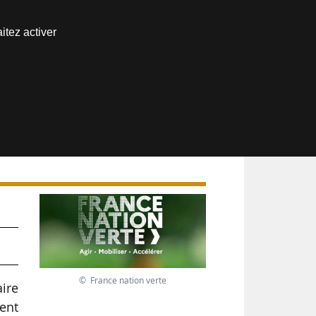
Nous joindre
itez activer
Espace abonné
© France nation verte
aire
ent