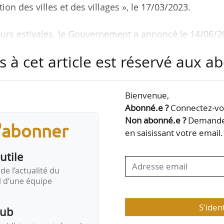
ion des villes et des villages », le 17/03/2023.
eurs estivales, le Gouvernement a annoncé le 14/06/
enaturation des villes, doté d’un fonds de 500 M€. 
s à cet article est réservé aux 
villes peuvent contribuer à atténuer le dérèglem
ersité, et à améliorer la santé et le cadre de vie
ique, le stockage du carbone, ou la dépollution de l’
Bienvenue,
Abonné.e ?
Connectez-vou
Non abonné.e ?
Demandez
s'abonner
t le Fonds vert, chacun composé de plusieurs…
en saisissant votre email.
utile
de l’actualité du
il d’une équipe
S'iden
pub