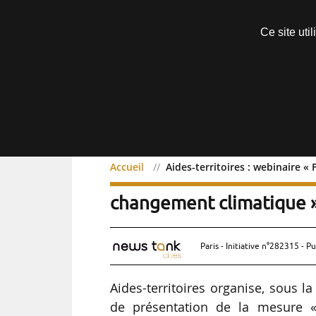
Découvrir sans engagement
Ce site uti
Menu
Accueil
Aides-territoires : webinaire 
Aides-territoires : webin
changement climatique 
Paris - Initiative n°282315 - Pu
Aides-territoires organise, sous l
de présentation de la mesure «