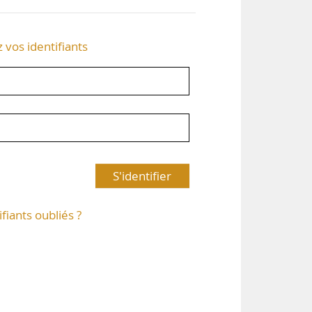
z vos identifiants
S'identifier
ifiants oubliés ?