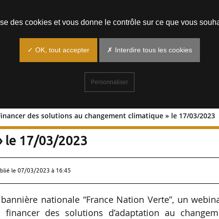
Prendre un rendez-vous
lise des cookies et vous donne le contrôle sur ce que vous souha
✓ OK, tout accepter
✗ Interdire tous les cookies
Personnaliser
« Financer des solutions au changement climatique » le 17/03/2023
aire « Financer des solutions au
» le 17/03/2023
blié le
07/03/2023 à 16:45
a bannière nationale “France Nation Verte”, un webin
 financer des solutions d’adaptation au changem