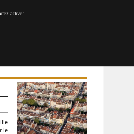
Nous joindre
itez activer
Espace abonné
e
lle
r le