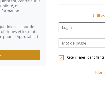
idistant, centré sur la
ublicité, ni
i formation.
Utilise
uotidien, le jour de
rubriques et les mots
artphone (App), tablette
R
Retenir mes identifiants
Ident