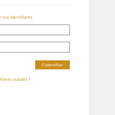
z vos identifiants
S'identifier
ifiants oubliés ?