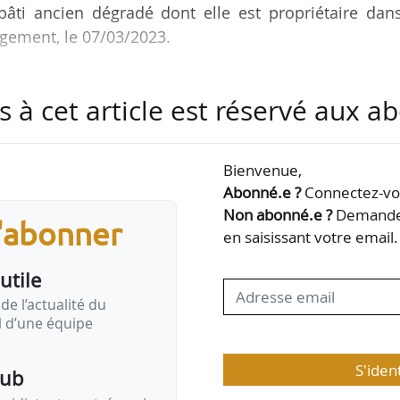
 bâti ancien dégradé dont elle est propriétaire dan
gement, le 07/03/2023.
nts sont Archigem SARL, NSL Architectes Ingénieu
s à cet article est réservé aux 
riel Sattler Architecture et la SARL PLÒ Architecte
le cadre d’une consultation lancée par l’aménageur pu
 forme d’un accord-cadre à marchés subséquents p
Bienvenue,
es de maîtrise d’œuvre répondant aux ambiti
Abonné.e ?
Connectez-vou
 environnementales…
Non abonné.e ?
Demandez
s'abonner
en saisissant votre email.
utile
de l’actualité du
il d’une équipe
S'iden
pub