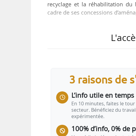
recyclage et la réhabilitation du
cadre de ses concessions d’aména
Les 6 mandataires des groupeme
L'accè
Huitetdemi, SASU Atelier Cord, Mu
urbanistes. Ils sont retenus dans 
local à l’automne 2022, sous la
assumer les missions complèt
architecturales, patrimoniales et
3 raisons de 
L’info utile en temps 
En 10 minutes, faites le tour 
secteur. Bénéficiez du trava
expérimentée.
100% d’info, 0% de 