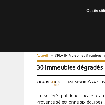
Découvrir sans engagement
Ce site uti
Menu
Accueil
SPLA-IN Marseille : 6 équipes 
SPLA-IN Marseille : 6 éq
30 immeubles dégradés 
Paris - Actualité n°282371 - P
La société publique locale d’am
Provence sélectionne six équipes (