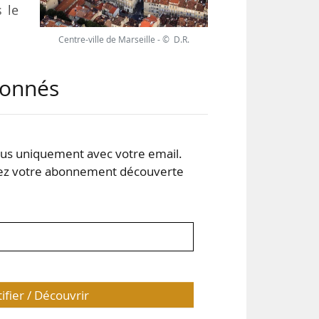
s le
Centre-ville de Marseille - © D.R.
rs,
abonnés
s et
blic
our
ons
s uniquement avec votre email.
 votre abonnement découverte
tifier / Découvrir