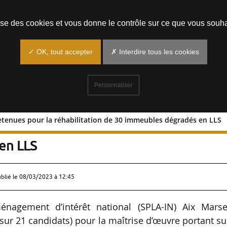
Prendre un rendez-vous
lise des cookies et vous donne le contrôle sur ce que vous souha
✓ OK, tout accepter
✗ Interdire tous les cookies
Personnaliser
retenues pour la réhabilitation de 30 immeubles dégradés en LLS
uipes retenues pour la réhabilitation d
en LLS
ublié le
08/03/2023 à 12:45
énagement d’intérêt national (SPLA-IN) Aix Marsei
sur 21 candidats) pour la maîtrise d’œuvre portant su