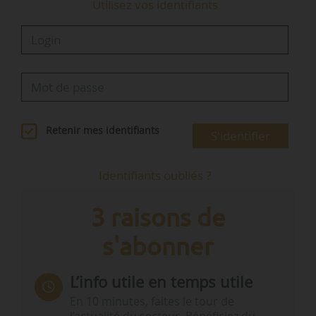
Utilisez vos identifiants
« Les DREAL procéderont aux versements
auprès des…
Retenir mes identifiants
S'identifier
Identifiants oubliés ?
3 raisons de
s'abonner
L’info utile en temps utile
En 10 minutes, faites le tour de