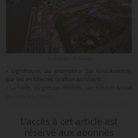
Île de Nantes - © Samoa
• Lighthouse, du promoteur Six Ares/Aventim,
par les architectes Grafton architects ;
• La Forêt, du groupe Réalités, par Hérault Arnod
architectes + pöm ;
• Java, du promoteur CISC /Nacarat, par Bond
society + Schulte architekten ;
L'accès à cet article est
Ce sont les trois projets retenus pour
réservé aux abonnés
l’aménagement du quartier de la Prairie-au-Duc