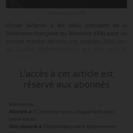
Olivier Salleron - © FFB
Olivier Salleron a été réélu président de la
Fédération Française du Bâtiment (FFB) pour un
second mandat de trois ans jusqu’en 2026, lors
du Conseil d’administration qui s’est tenu le
17/03/2023.
L'accès à cet article est
Pour ce nouveaux mandat ses principales
missions seront de :
réservé aux abonnés
• développer les marchés de la construction
neuve et la rénovation, en accompagnant les
Bienvenue,
transformations issues du numérique et de la
Abonné.e ?
Connectez-vous uniquement avec
transition écologique ;
votre email.
• améliorer la performance et la compétitivité
Non abonné.e ?
Demandez votre abonnement
des entreprises fragilisées par les crises