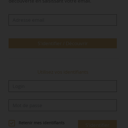
découverte en saisissant votre email.
successives ;
• renforcer le réseau de la FFB au service des
adhérents en s’appuyant sur les valeurs fortes
de solidarité, de sens du collectif et d’efficacité ;
• consolider et élargir l’influence du bâtiment et
de la FFB au sein de la filière de la construction.
S'identifier / Découvrir
Olivier Salleron, 55 ans, est…
Utilisez vos identifiants
Retenir mes identifiants
S'identifier