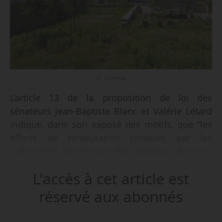
© Cerema
L’article 13 de la proposition de loi des
sénateurs Jean-Baptiste Blanc et Valérie Létard
indique, dans son exposé des motifs, que “les
efforts de renaturation conduits par les
collectivités territoriales dès l’adoption de la loi
Climat-résilience seront pris en compte pour
L'accès à cet article est
évaluer l’atteinte de leurs objectifs ZAN”. Il
poursuit en invitant le texte à permettre de
réservé aux abonnés
mettre en place « dès aujourd’hui la logique de
bilan “net”, et de ne pas désinciter aux efforts de