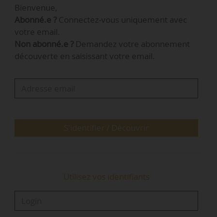
Bienvenue,
renaturation ». Alors que la question de la
Abonné.e ?
Connectez-vous uniquement avec
diminution de la consommation foncière tourne
votre email.
au casse-tête institutionnel depuis plusieurs
Non abonné.e ?
Demandez votre abonnement
mois, la question de la compensation qui
découverte en saisissant votre email.
pourrait constituer un véritable levier d’équilibre
pour le développement des territoires, semble
être pourtant la grande oubliée des débats.
Alors que…
S'identifier / Découvrir
Utilisez vos identifiants