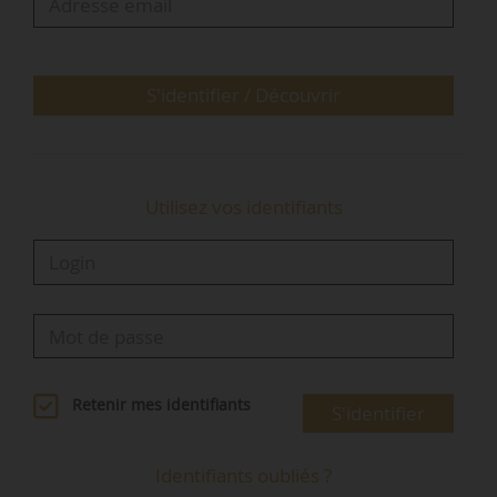
En préambule, l’annexe rappelle que « le régime
de droit commun des baux d’habitation,
applicable aux locations de logements
S'identifier / Découvrir
constituant la résidence principale des
locataires, est défini principalement par la loi
n° 89-462 du 06/07/1989 tendant …
Utilisez vos identifiants
Retenir mes identifiants
S'identifier
Identifiants oubliés ?