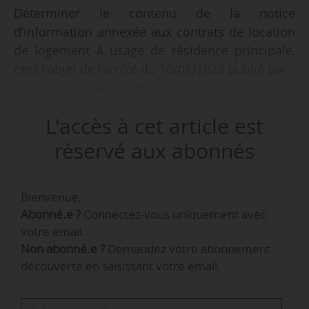
Déterminer le contenu de la notice
d’information annexée aux contrats de location
de logement à usage de résidence principale,
c’est l’objet de l’arrêté du 16/02/2023 publié par
Christophe Béchu, ministre de la Transition
écologique et de la cohésion des territoires au
L'accès à cet article est
Journal Officiel, le 19/03/2023.
réservé aux abonnés
L’arrêté modifie un précédent arrêté du
29/05/2015. L’annexe comporte 6 parties :
Bienvenue,
• Établissement du bail ;
Abonné.e ?
Connectez-vous uniquement avec
• Droits et obligations des parties ;
votre email.
• Congés ;
Non abonné.e ?
Demandez votre abonnement
• Départ du conjoint victime de violences ;
découverte en saisissant votre email.
• Règlement des litiges locatifs ;
• Contacts utiles.