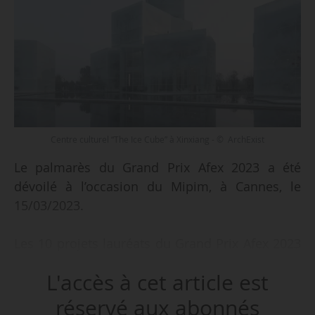
Centre culturel “The Ice Cube” à Xinxiang - © ArchExist
Le palmarès du Grand Prix Afex 2023 a été
dévoilé à l’occasion du Mipim, à Cannes, le
15/03/2023.
Les 10 projets lauréats du Grand Prix Afex 2023
sont :
L'accès à cet article est
• And Studio pour le musée d’art Thangka à
Lhassa au Tibet ;
réservé aux abonnés