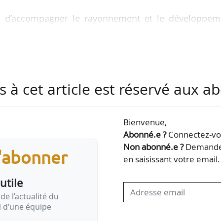
 « d’accompagner le rayonnement et le développem
oires en assurant l’optimisation des moyens humain
 est spécialisé dans le logement conventionné
s à cet article est réservé aux 
u « logement pour tous ». Son dernier chiffre d’affa
021.
Bienvenue,
Abonné.e ?
Connectez-vou
Non abonné.e ?
Demandez
s'abonner
en saisissant votre email.
utile
de l’actualité du
il d’une équipe