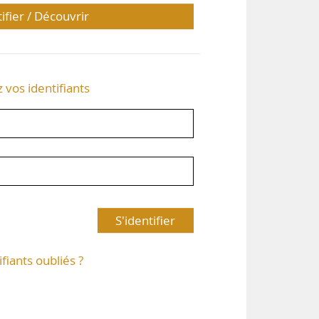
tifier / Découvrir
z vos identifiants
S'identifier
ifiants oubliés ?