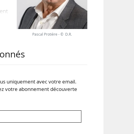
ent
s et
Pascal Protière - © D.R.
 et
abonnés
ires
s uniquement avec votre email.
 votre abonnement découverte