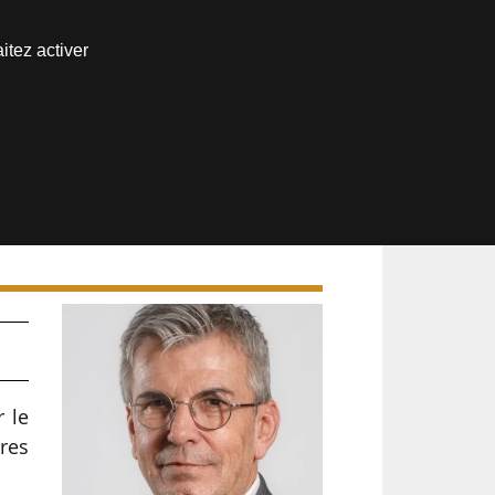
Nous joindre
itez activer
Espace abonné
r le
ires