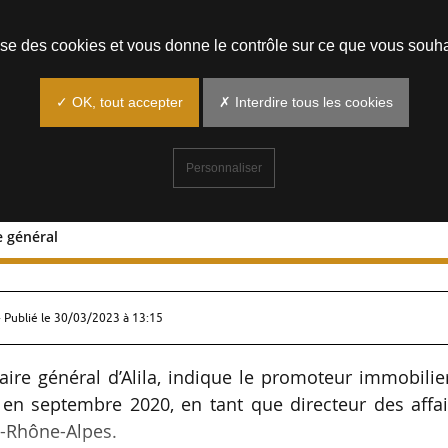
Prendre un rendez-vous
lise des cookies et vous donne le contrôle sur ce que vous souha
✓ OK, tout accepter
✗ Interdire tous les cookies
Personnaliser
re général
ecrétaire général
 Publié le
30/03/2023 à 13:15
ire général d’Alila, indique le promoteur immobilie
e en septembre 2020, en tant que directeur des affa
e-Rhône-Alpes.