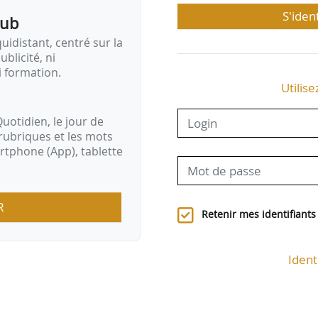
S'iden
pub
idistant, centré sur la
ublicité, ni
i formation.
Utilise
uotidien, le jour de
rubriques et les mots
artphone (App), tablette
R
Retenir mes identifiants
Ident