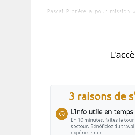
Pascal Protière a pour mission
d’Alila sur l’ensemble des territ
généraux du groupe ».
Créé en 2007, le groupe Alila
L'accè
intermédiaire, engagé en faveur d
communiqué était de 733 M€ en 2
3 raisons de 
…
L’info utile en temps 
En 10 minutes, faites le tour 
secteur. Bénéficiez du trava
expérimentée.