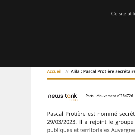
Découvrir sans engagement
Ce site uti
Menu
Accueil
Alila : Pascal Protière secrétai
Alila : Pascal Protière s
Paris - Mouvement n°284726 -
Pascal Protière est nommé secréta
29/03/2023. Il a rejoint le group
publiques et territoriales Auvergn