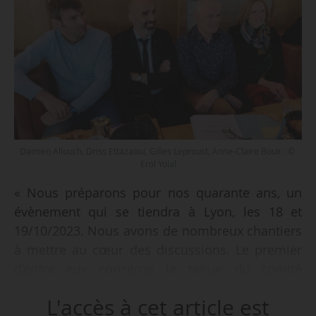
Damien Allouch, Driss Ettazaoui, Gilles Leproust, Anne-Claire Boux - ©
Erol Yolal
« Nous préparons pour nos quarante ans, un
évènement qui se tiendra à Lyon, les 18 et
19/10/2023. Nous avons de nombreux chantiers
à mettre au cœur des discussions. Le premier
d’entre eux concerne la tenue du comité
interministériel des villes. Nous en avons
L'accès à cet article est
besoin, à l’exemple du CIV de Grigny qui avait