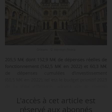
Orléans - © Herman Pinera
205,5 M€ dont 152,9 M€ de dépenses réelles de
fonctionnement (142,5 M€ en 2022) et 60,3 M€
de dépenses cumulées d’investissement
(60,5 M€ en 2022), tel est le budget primitif 2023
de la Ville d’Orléans, adopté par le conseil
municipal présidé par Serge Grouard le
L'accès à cet article est
07/12/2022. L’autofinancement est maintenu à
12,5 M€ comparable à celui du budget 2022
réservé aux abonnés