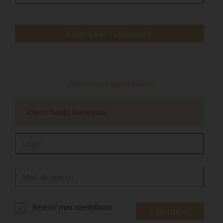
Sénat (adopté contre l’avis du Gouvernement et
maintenu par erreur) qui supprime…
S'identifier / Découvrir
Utilisez vos identifiants
Identifiants inconnus
Retenir mes identifiants
S'identifier