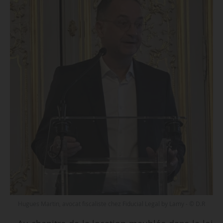
Hugues Martin, avocat fiscaliste chez Fiducial Legal by Lamy - © D.R