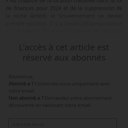
« Au chapitre de la location meublée dans la loi
de finances pour 2024 et de la suppression de
la niche Airbnb, le Gouvernement va devoir
prendre position. Il y a besoin d’harmonisation
sur le régime fiscal des locations de meublés
touristiques. Pour l’instant, on est dans le flou
L'accès à cet article est
avec deux régimes distincts et cela concerne les
revenus sur 2023 », déclare Hugues Martin,
réservé aux abonnés
avocat fiscaliste chez Fiducial Legal by Lamy, le
09/01/2024 à Paris, au côté de Sylvain
Bienvenue,
Grataloup, président de l’UNPI (Union nationale
Abonné.e ?
Connectez-vous uniquement avec
des propriétaires immobiliers).
votre email.
Non abonné.e ?
Demandez votre abonnement
Le « flou » ouvre deux possibilités pour les
découverte en saisissant votre email.
propriétaires au moment de déclarer les
revenus de location meublée (article 45 de la LF
pour 2024). Il résulte d’un amendement du