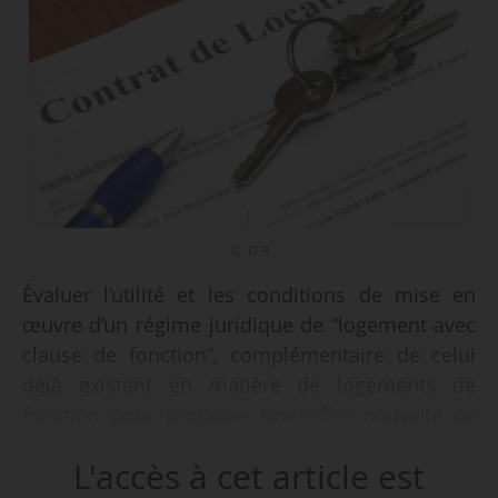
© D.R
Évaluer l’utilité et les conditions de mise en
œuvre d’un régime juridique de “logement avec
clause de fonction”, complémentaire de celui
déjà existant en matière de logements de
fonction pour proposer une offre nouvelle de
logement conditionnée à un contrat de travail,
L'accès à cet article est
tel est l’objet de la note publiée par Bernard