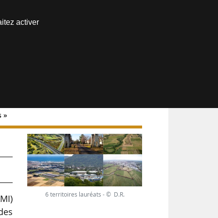
Nous joindre
itez activer
Espace abonné
s »
6 territoires lauréats - © D.R.
AMI)
 des