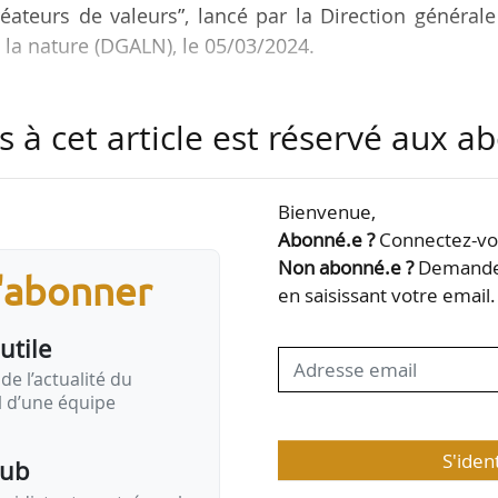
créateurs de valeurs”, lancé par la Direction général
la nature (DGALN), le 05/03/2024.
s à cet article est réservé aux 
mmunauté d’agglomération du Grand Angoulême avec
toires de Charente (Nouvelle Aquitaine)
hône avec les directions départementales des territo
Bienvenue,
me, de la Loire et du Rhône (Auvergne-Rhône-Alpes) ;
Abonné.e ?
Connectez-vou
édonien avec la direction départementale des territo
Non abonné.e ?
Demandez
s'abonner
en saisissant votre email.
utile
de l’actualité du
il d’une équipe
S'iden
pub