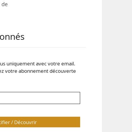
e de
abonnés
 la
ires
s uniquement avec votre email.
ires
 votre abonnement découverte
tifier / Découvrir