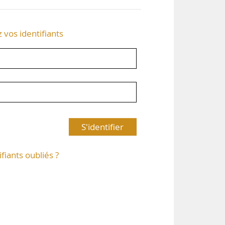
z vos identifiants
S'identifier
ifiants oubliés ?