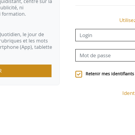
idistant, centré sur la
ublicité, ni
i formation.
Utilise
uotidien, le jour de
rubriques et les mots
artphone (App), tablette
R
Retenir mes identifiants
Ident