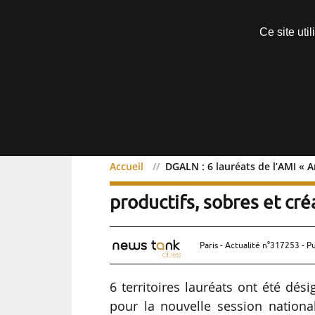
Découvrir sans engagement
Ce site uti
Menu
Accueil
DGALN : 6 lauréats de l’AMI « A
DGALN : 6 lauréats de l’
productifs, sobres et cré
Paris - Actualité n°317253 - P
6 territoires lauréats ont été dési
pour la nouvelle session national