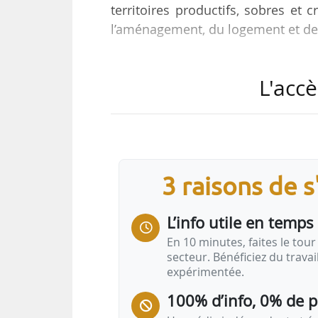
territoires productifs, sobres et 
l’aménagement, du logement et de 
Les 6 lauréats sont :
L'accè
• La ville d’Angoulême et la co
direction départementale des terri
• le syndicat mixte des Rives du R
de l’Isère, de l’Ardèche, de la Drô
• les intercommunalités du Pays l
3 raisons de 
du Jura…
L’info utile en temps 
En 10 minutes, faites le tour 
secteur. Bénéficiez du trava
expérimentée.
100% d’info, 0% de 