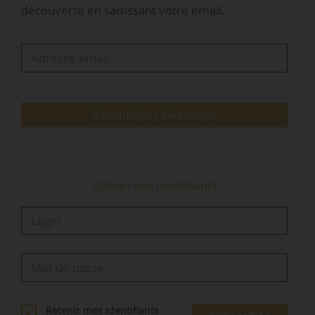
découverte en saisissant votre email.
• Relancer l’offre de logement avec une clause
de fonction pour répondre à certaines
difficultés à se loger qui pénalisent l’emploi ;
• De la nécessité d’un cadre juridique adapté et
sécurisé ;
• Un cadre financier spécifique.
S'identifier / Découvrir
…
Utilisez vos identifiants
Retenir mes identifiants