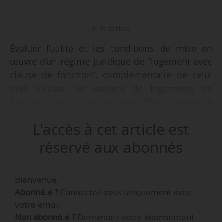
© Terra Nova
Évaluer l’utilité et les conditions de mise en
œuvre d’un régime juridique de “logement avec
clause de fonction”, complémentaire de celui
déjà existant en matière de logements de
fonction, pour proposer une offre nouvelle de
logement conditionnée à un contrat de travail,
L'accès à cet article est
tel est l’objet de la note publiée par Bernard
Coloos pour le think tank Terra Nova, le
réservé aux abonnés
08/02/2024.
Bienvenue,
La note (14 pages) intitulée “Vers un renouveau
Abonné.e ?
Connectez-vous uniquement avec
de l’offre des logements avec clause de
votre email.
fonction ? Pour quel usage et à quelles
Non abonné.e ?
Demandez votre abonnement
conditions ?” se décompose en trois parties :