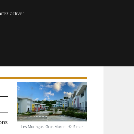
Nous joindre
itez activer
Espace abonné
ons
Les Moringas, Gros Morne - © Simar