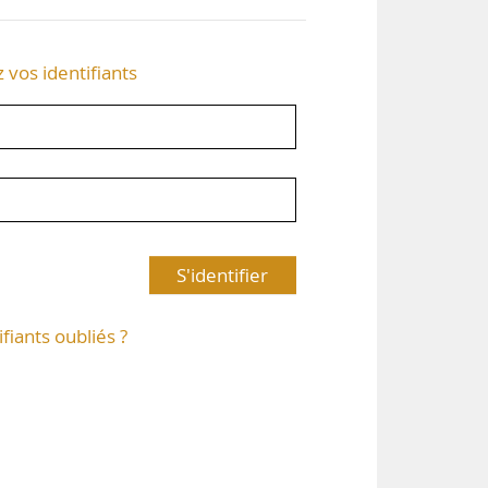
z vos identifiants
S'identifier
ifiants oubliés ?