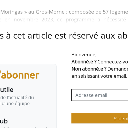
Les Moringas » au Gros-Morne : composée de 57 logem
vrée en novembre 2023, ce programme a nécessité
isse des Dépôts, l’État, la Collectivité Territorial
s à cet article est réservé aux 
e opération sera complétée par un programme de
re d’habitat inclusif en réponse aux besoins sur
Bienvenue,
Abonné.e ?
Connectez-vou
habilitation pour la réalisation d’une résidence p
Non abonné.e ?
Demandez
s'abonner
ans le centre-ville de Fort-de-France, ce chantier vise 
en saisissant votre email.
utile
de l’actualité du
il d’une équipe
S'iden
pub