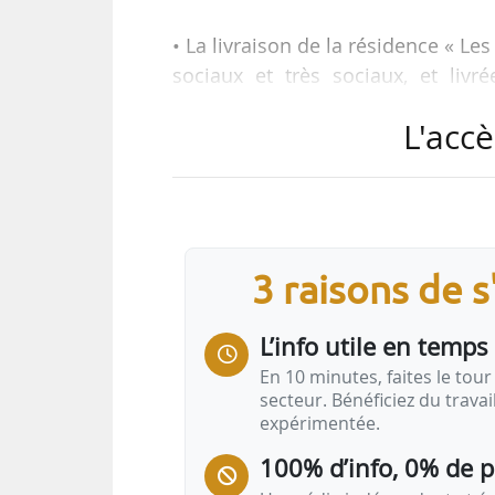
• La livraison de la résidence « 
sociaux et très sociaux, et li
investissement de 7,7 M€ de la Ca
L'accè
Martinique et l’Ademe. « Cett
logements pour augmenter l’off
territoire », indique CDC Habitat.
• Le lancement du chantier de ré
3 raisons de 
étudiants et jeunes actifs : situé d
L’info utile en temps 
En 10 minutes, faites le tour 
secteur. Bénéficiez du trava
expérimentée.
100% d’info, 0% de 