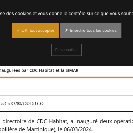
Prendre un rendez-vous
lise des cookies et vous donne le contrôle sur ce que vous souha
✓ OK, tout accepter
✗ Interdire tous les cookies
Personnaliser
inaugurées par CDC Habitat et la SIMAR
ions inaugurées par CDC Habitat et la
ublié le
07/03/2024 à 18:30
 directoire de CDC Habitat, a inauguré deux opérati
bilière de Martinique), le 06/03/2024.