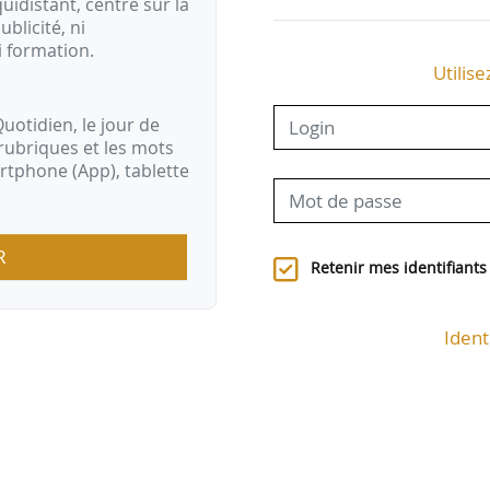
idistant, centré sur la
ublicité, ni
i formation.
Utilise
uotidien, le jour de
rubriques et les mots
artphone (App), tablette
R
Retenir mes identifiants
Ident