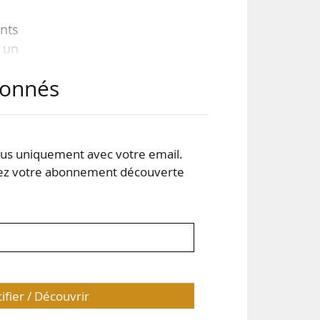
ents
 un
e de
abonnés
 11
 le
s uniquement avec votre email.
our
 votre abonnement découverte
…
tifier / Découvrir