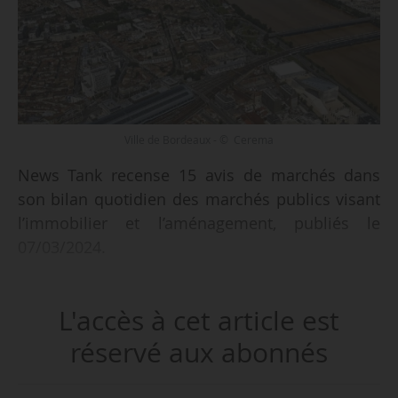
Ville de Bordeaux - © Cerema
News Tank recense 15 avis de marchés dans
son bilan quotidien des marchés publics visant
l’immobilier et l’aménagement, publiés le
07/03/2024.
Parmi les marchés recensés :
L'accès à cet article est
• la réalisation d’une étude pré-opérationnelle
de l’opération programmée d’amélioration de
réservé aux abonnés
l’habitat (OPAH) pour la Communauté de
Communes de l’Arc Mosellan ;