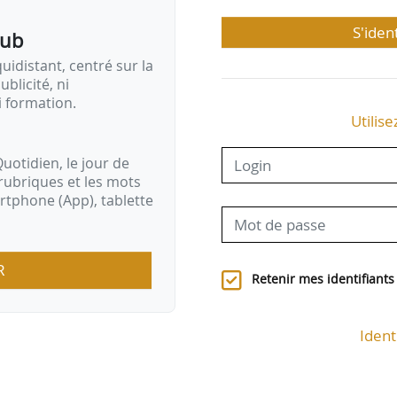
S'iden
pub
idistant, centré sur la
ublicité, ni
i formation.
Utilise
uotidien, le jour de
rubriques et les mots
artphone (App), tablette
R
Retenir mes identifiants
Ident