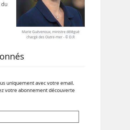
 du
Marie Guévenoux, ministre délégué
chargé des Outre-mer - © D.R
 de
r et
abonnés
nom,
 des
s uniquement avec votre email.
 votre abonnement découverte