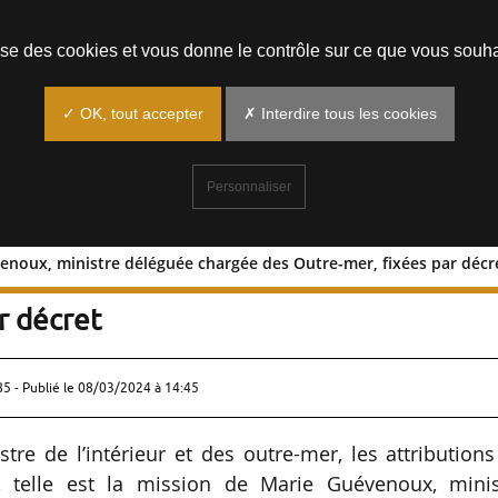
Prendre un rendez-vous
lise des cookies et vous donne le contrôle sur ce que vous souha
✓ OK, tout accepter
✗ Interdire tous les cookies
Personnaliser
enoux, ministre déléguée chargée des Outre-mer, fixées par décr
ie Guévenoux, ministre déléguée char
r décret
85 - Publié le
08/03/2024 à 14:45
tre de l’intérieur et des outre-mer, les attribution
 », telle est la mission de Marie Guévenoux, minis