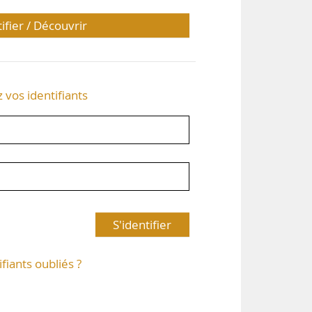
tifier / Découvrir
z vos identifiants
S'identifier
ifiants oubliés ?