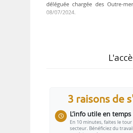
déléguée chargée des Outre-mer,
08/07/2024.
Le décret indique qu’elle :
• dispose à la direction géné
l’administration et des autres serv
L'accè
des Outre-mer ou dont ce dernier 
• reçoit délégation du ministre d
tous actes, arrêtés et décisions ;
• contresigne, avec le ministre de 
représentants de l’Etat et des chefs
3 raisons de 
L’info utile en temps 
En 10 minutes, faites le tour 
secteur. Bénéficiez du trava