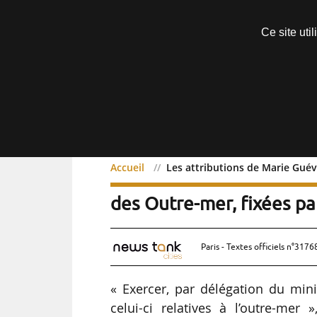
Découvrir sans engagement
Ce site uti
Menu
Accueil
Les attributions de Marie Guév
Les attributions de Mar
des Outre-mer, fixées pa
Paris - Textes officiels n°3176
« Exercer, par délégation du minis
celui-ci relatives à l’outre-mer