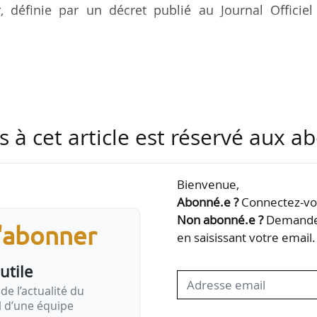
 définie par un décret publié au Journal Officiel
rale des outre-mer et à l’inspection générale
ices placés sous l’autorité du ministre de l’Intérieu
s à cet article est réservé aux 
dispose ;
e l’Intérieur et des Outre-mer pour signer, en son 
Bienvenue,
l’Intérieur et des Outre-mer, les actes de nomination
Abonné.e ?
Connectez-vou
Non abonné.e ?
Demandez
 des services civils et…
s'abonner
en saisissant votre email.
utile
de l’actualité du
il d’une équipe