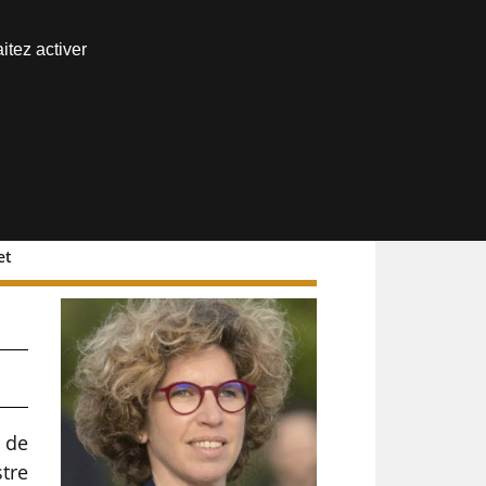
Nous joindre
itez activer
Espace abonné
et
gée
s de
tre