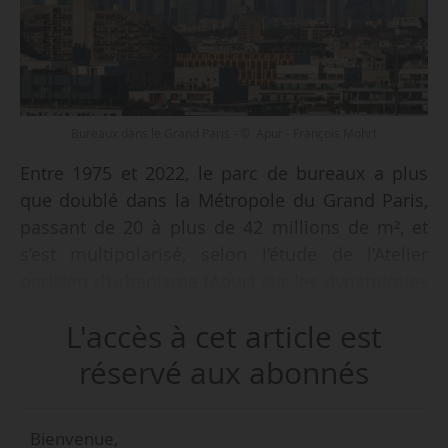
Bureaux dans le Grand Paris - © Apur - François Mohrt
Entre 1975 et 2022, le parc de bureaux a plus
que doublé dans la Métropole du Grand Paris,
passant de 20 à plus de 42 millions de m², et
s’est multipolarisé, selon l’étude de l’Atelier
parisien d’urbanisme (Apur) sur les dynamiques
de ce parc publiée le 11/03/2024.
L'accès à cet article est
Paris qui rassemblait la majorité des surfaces
réservé aux abonnés
de bureaux en 1975 (69 %) n’en représente plus
que 42 % en 2022, bien que son parc ait
Bienvenue,
augmenté d’un tiers environ (+0,6 % par an en