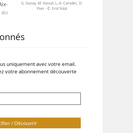
G. Gazay, M. Vassal, L.-A. Caradec, D.
Aix-
Ytier - © Erol Yolal
, au
abonnés
ous
ncer
 les
Avec
s uniquement avec votre email.
 votre abonnement découverte
tifier / Découvrir