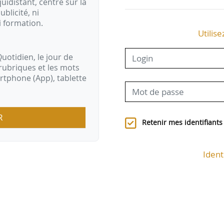
idistant, centré sur la
ublicité, ni
i formation.
Utilise
uotidien, le jour de
rubriques et les mots
artphone (App), tablette
R
Retenir mes identifiants
Ident