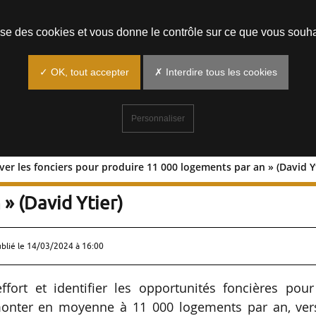
Prendre un rendez-vous
lise des cookies et vous donne le contrôle sur ce que vous souha
✓ OK, tout accepter
✗ Interdire tous les cookies
Personnaliser
ver les fonciers pour produire 11 000 logements par an » (David Y
« Trouver les fonciers pour produire
» (David Ytier)
ublié le
14/03/2024 à 16:00
’effort et identifier les opportunités foncières pou
remonter en moyenne à 11 000 logements par an, ver