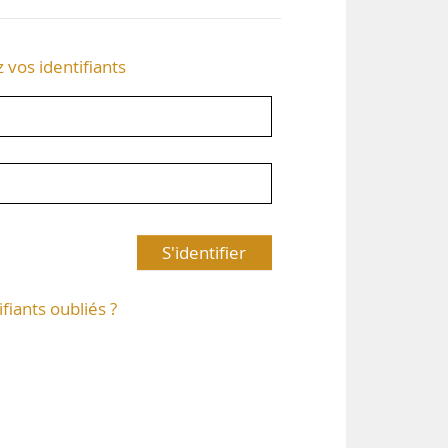
z vos identifiants
S'identifier
ifiants oubliés ?