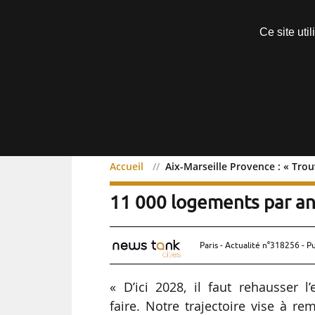
Découvrir sans engagement
Ce site uti
Menu
Accueil
Aix-Marseille Provence : « Trou
Aix-Marseille Provence : 
11 000 logements par an 
Paris - Actualité n°318256 - P
« D’ici 2028, il faut rehausser l
faire. Notre trajectoire vise à 