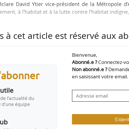
lare David Ytier vice-président de la Métropole d’
ent, à l’habitat et à la lutte contre l’habitat indigne
s à cet article est réservé aux 
r PLH métropolitain à l’unanimité le 22/02/2024. N
lanification très fort qui porte la nécessité de rela
ument est réaliste parce qu’il a été écrit avec tous
Bienvenue,
es opportunités foncières, en accord avec les élus. 
Abonné.e ?
Connectez-vou
tes noir sur…
Non abonné.e ?
Demandez
s'abonner
en saisissant votre email.
utile
de l’actualité du
il d’une équipe
S'iden
pub