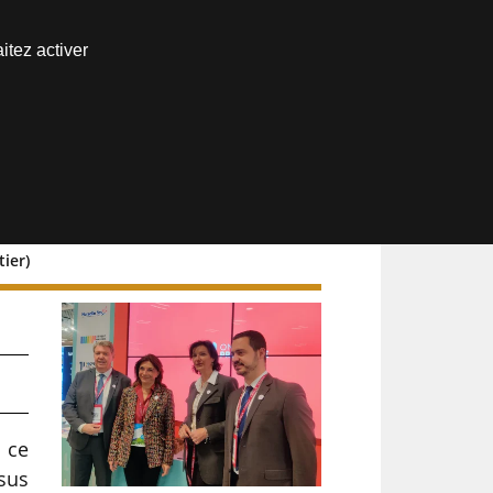
Nous joindre
itez activer
Espace abonné
tier)
r ce
sus