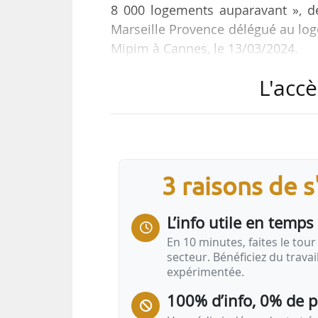
8 000 logements auparavant », déc
Marseille Provence délégué au logem
Mipim à Cannes, le 13/03/2024.
L'accè
« Nous avons adopté notre premie
disposons désormais d’un outil de p
la production de logements. Ce doc
maires. (…) Nous avons identifié l
une cinquantaine d’opérations écri
3 raisons de 
L’info utile en temps 
En 10 minutes, faites le tour 
secteur. Bénéficiez du trava
expérimentée.
100% d’info, 0% de 