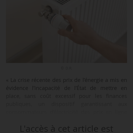
© D.R.
« La crise récente des prix de l’énergie a mis en
évidence l’incapacité de l’État de mettre en
place, sans coût excessif pour les finances
publiques, un dispositif garantissant aux
consommateurs d’électricité des prix en ligne
avec les coûts de production nationaux, que ce
L'accès à cet article est
soit par la régulation en place ou les mesures