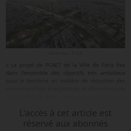
Ville de Paris - © D.R.
« Le projet de PCAET de la Ville de Paris fixe
dans l’ensemble des objectifs très ambitieux
pour le territoire en matière de réduction des
consommations énergétiques et d’émissions de
gaz à effet de serre, ainsi que de production
d’énergies renouvelables. Pour atteindre ces
L'accès à cet article est
objectifs globaux, des objectifs opérationnels,
également très ambitieux pour certains, sont
réservé aux abonnés
définis. Toutefois, l’Autorité environnementale