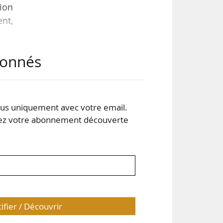
ion
ent,
abonnés
 les
x de
s uniquement avec votre email.
 votre abonnement découverte
tifier / Découvrir