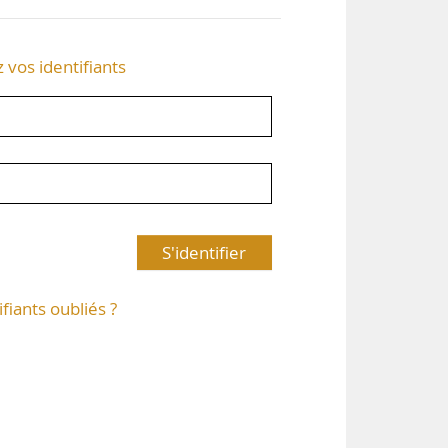
z vos identifiants
S'identifier
ifiants oubliés ?