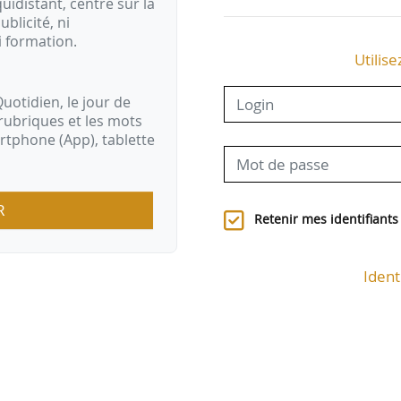
idistant, centré sur la
ublicité, ni
i formation.
Utilise
uotidien, le jour de
rubriques et les mots
artphone (App), tablette
R
Retenir mes identifiants
Ident