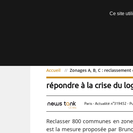
Découvrir sans engagement
Ce site uti
Menu
Accueil
Zonages A, B, C : reclassement
Zonages A, B, C : recla
répondre à la crise du l
Paris - Actualité n°319452 - P
Reclasser 800 communes en zone t
est la mesure proposée par Bruno 