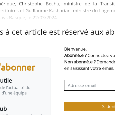
mérique, Christophe Béchu, ministre de la Transit
erritoires et Guillaume Kasbarian, ministre du Logem
Pays Basque, le 22/03/2024.
s à cet article est réservé aux 
ment concernés par ces évolutions :
 qui ne concerne, depuis le début de l’année 2024, que
s (classés en zone B1, A ou A bis) ;
Bienvenue,
e, dont les loyers sont 10 à 15 % en dessous des pri
Abonné.e ?
Connectez-vou
, et qui ne peut être produit…
Non abonné.e ?
Demandez
s'abonner
en saisissant votre email.
utile
de l’actualité du
il d’une équipe
S'iden
pub