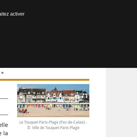
Nous joindre
itez activer
Espace abonné
 »
r
Le Touquet-Paris-Plage (Pas-de-Calais) -
lle
© Ville de Touquet-Paris-Plage
e la