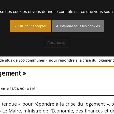
Prendre un rendez-vous
lise des cookies et vous donne le contrôle sur ce que vous souha
✓ OK, tout accepter
✗ Interdire tous les cookies
Personnaliser
 de plus de 800 communes « pour répondre à la crise du logement
ssement de plus de 800 communes « pou
ogement »
ublié le
25/03/2024 à 11:34
endue « pour répondre à la crise du logement », te
Le Maire, ministre de l’Économie, des finances et d