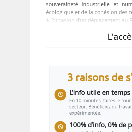
souveraineté industrielle et nu
écologique et de la cohésion des t
à l’occasion d’un déplacement au 
L'accè
Deux dispositifs sont particulière
• le prêt à taux zéro dans le neuf,
territoires considérés comme tendu
• le logement locatif intermédiair
marché grâce à des aides publiques
3 raisons de 
L’info utile en temps 
En 10 minutes, faites le tour 
secteur. Bénéficiez du trava
expérimentée.
100% d’info, 0% de 