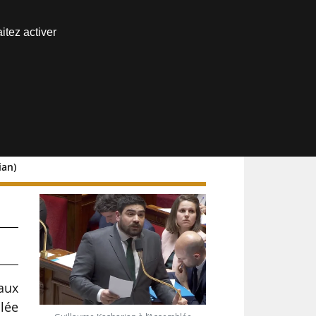
Nous joindre
itez activer
Espace abonné
ian)
naux
lée