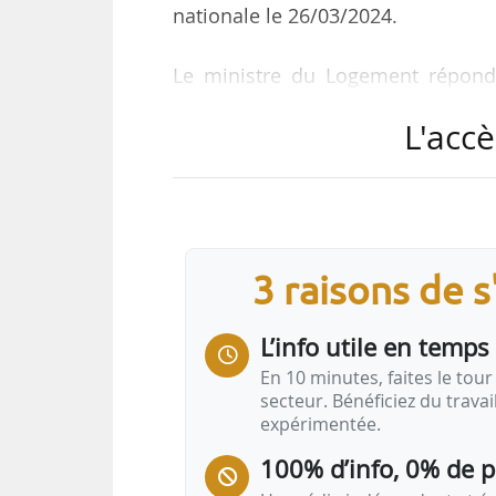
nationale le 26/03/2024.
Le ministre du Logement répond
Loiret) concernant la déclaration
L'accè
laquelle « 500 migrants SDF ont é
Olympiques 2024 vers Orléans depui
par les services de l’État ».
Guillaume Kasbarian souligne qu’il 
3 raisons de 
migrants ne sont pas des sans-a
Chaque soir, grâce à la coordinat
L’info utile en temps 
En 10 minutes, faites le tour 
secteur. Bénéficiez du trava
expérimentée.
100% d’info, 0% de 