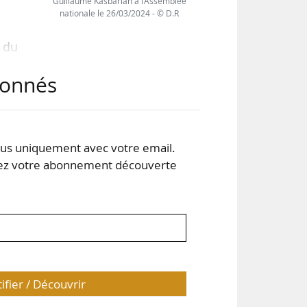
Guillaume Kasbarian à l’Assemblée
nationale le 26/03/2024 - © D.R
 du
elon
abonnés
Jeux
ormé
s uniquement avec votre email.
 les
 votre abonnement découverte
ts.
tifier / Découvrir