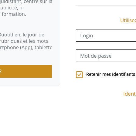
idistant, centré sur la
ublicité, ni
i formation.
Utilise
uotidien, le jour de
rubriques et les mots
artphone (App), tablette
R
Retenir mes identifiants
Ident