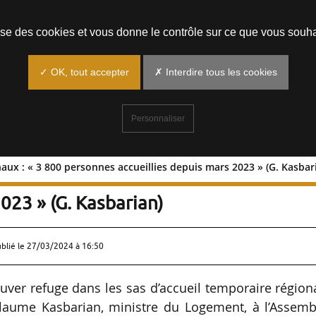
Prendre un rendez-vous
lise des cookies et vous donne le contrôle sur ce que vous souha
✓ OK, tout accepter
✗ Interdire tous les cookies
Personnaliser
aux : « 3 800 personnes accueillies depuis mars 2023 » (G. Kasbar
 régionaux : « 3 800 personnes
023 » (G. Kasbarian)
ublié le
27/03/2024 à 16:50
ouver refuge dans les sas d’accueil temporaire régio
llaume Kasbarian, ministre du Logement, à l’Assemb