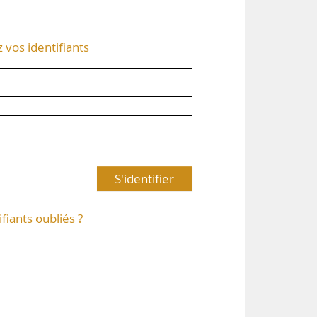
z vos identifiants
S'identifier
ifiants oubliés ?