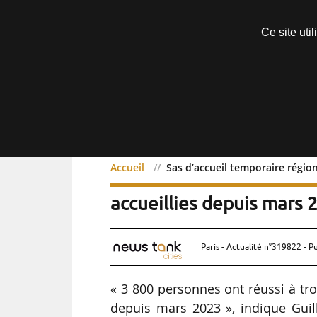
Découvrir sans engagement
Ce site uti
Menu
Accueil
Sas d’accueil temporaire région
Sas d’accueil temporaire
accueillies depuis mars 2
Paris - Actualité n°319822 - P
« 3 800 personnes ont réussi à tr
depuis mars 2023 », indique Gui