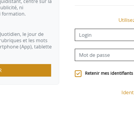
idistant, centré sur la
ublicité, ni
i formation.
Utilise
uotidien, le jour de
rubriques et les mots
artphone (App), tablette
R
Retenir mes identifiants
Ident