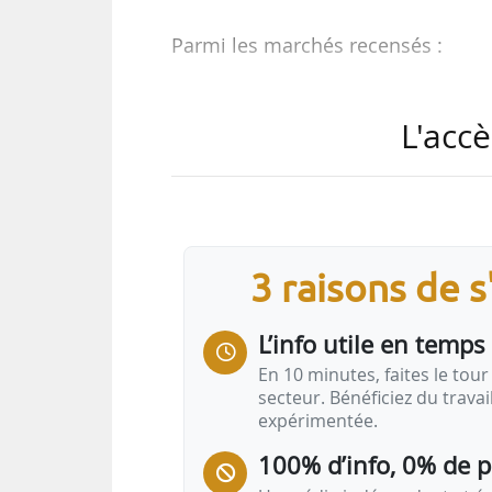
Parmi les marchés recensés :
• Mission de commercialisation 
L'accè
(Bail Réel Solidaire) aux Clayes-sou
• Marché de conception-réalisation
migrants et la construction d’un
famille de 30 studios sur le sit
Bagneux (Hauts-de-Seine), pour A
3 raisons de 
• Mission d’assistance technique 
pour Logistic (groupe Polylogis) ;
L’info utile en temps 
• Construction de 42 logements e
En 10 minutes, faites le tour 
secteur. Bénéficiez du trava
expérimentée.
100% d’info, 0% de 