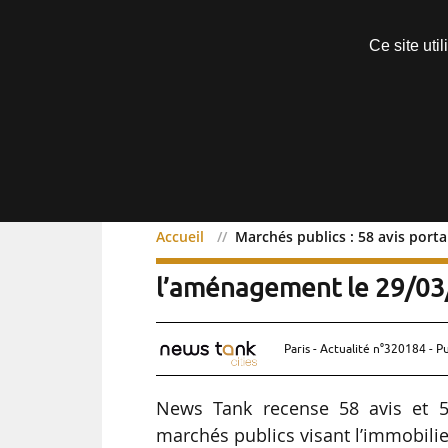
Découvrir sans engagement
Ce site uti
Menu
Accueil
Marchés publics : 58 avis port
Marchés publics : 58 avis
l’aménagement le 29/0
Paris - Actualité n°320184 - P
News Tank recense 58 avis et 5
marchés publics visant l’immobilie