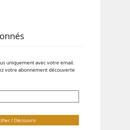
BRS
abonnés
eurs
 de
e à
s uniquement avec votre email.
 votre abonnement découverte
gis,
tifier / Découvrir