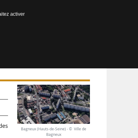
Nous joindre
itez activer
Espace abonné
des
Bagneux (Hauts-de-Seine) - © Ville de
Bagneux