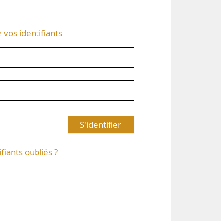
z vos identifiants
S'identifier
ifiants oubliés ?