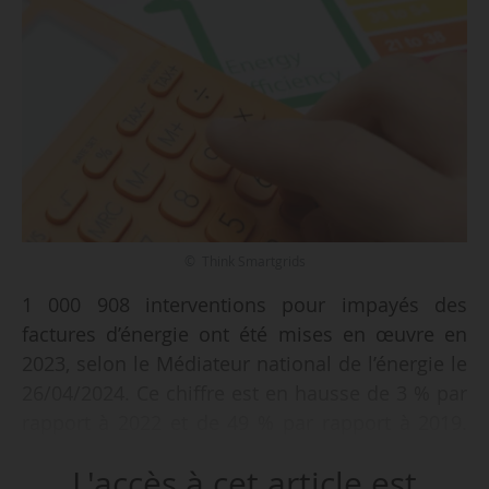
© Think Smartgrids
1 000 908 interventions pour impayés des
factures d’énergie ont été mises en œuvre en
2023, selon le Médiateur national de l’énergie le
26/04/2024. Ce chiffre est en hausse de 3 % par
rapport à 2022 et de 49 % par rapport à 2019.
« L’augmentation se poursuit par rapport aux
L'accès à cet article est
années précédentes et, pour la première fois, le