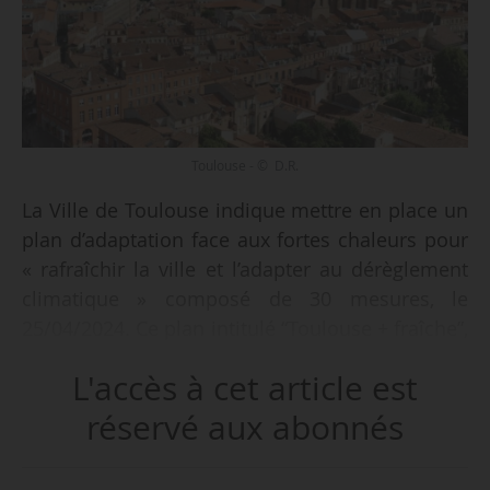
Toulouse - © D.R.
La Ville de Toulouse indique mettre en place un
plan d’adaptation face aux fortes chaleurs pour
« rafraîchir la ville et l’adapter au dérèglement
climatique » composé de 30 mesures, le
25/04/2024. Ce plan intitulé “Toulouse + fraîche”,
est réalisé en partenariat avec Toulouse
L'accès à cet article est
Métropole, l’Ademe, Tisséo, la Cité de l’Espace,
ainsi que cinq entreprises engagées dans le
réservé aux abonnés
rafraîchissement de la ville.