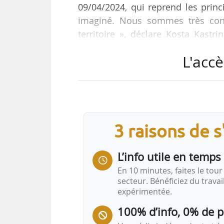
09/04/2024, qui reprend les princ
imaginé. Nous sommes très confi
territoire », déclare Kosta Kastri
auditionné au Sénat le 29/04/2024
L'accè
« Des travaux sont en cours chez 
chez certains organismes de caut
voisins à la France, qui pourraie
français (…) Le sujet du préfinanc
3 raisons de 
L’info utile en temps 
En 10 minutes, faites le tour 
secteur. Bénéficiez du trava
expérimentée.
100% d’info, 0% de 