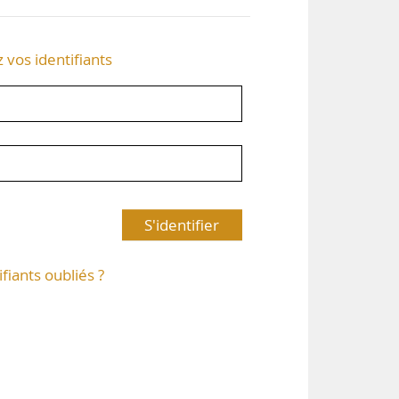
z vos identifiants
S'identifier
ifiants oubliés ?