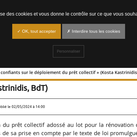
Prendre un rendez-vous
lise des cookies et vous donne le contrôle sur ce que vous souha
✓ OK, tout accepter
✗ Interdire tous les cookies
Personnaliser
nfiants sur le déploiement du prêt collectif » (Kosta Kastrinidis
ommes confiants sur le déploiement du
strinidis, BdT)
ublié le
02/05/2024 à 14:00
du prêt collectif adossé au lot pour la rénovation
s de sa prise en compte par le texte de loi promulgu