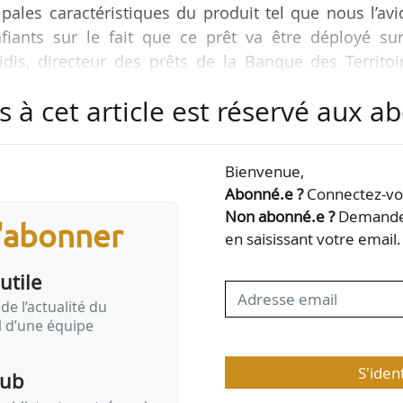
ipales caractéristiques du produit tel que nous l’av
ants sur le fait que ce prêt va être déployé sur
nidis, directeur des prêts de la Banque des Territoi
.
s à cet article est réservé aux 
un certain nombre d’établissements bancaires, ainsi
ion, y compris ceux qui interviennent sur des marc
Bienvenue,
nt être intéressés par une insertion au sein du ma
Abonné.e ?
Connectez-vou
ement a été adressé par…
Non abonné.e ?
Demandez
s'abonner
en saisissant votre email.
utile
de l’actualité du
il d’une équipe
S'iden
pub