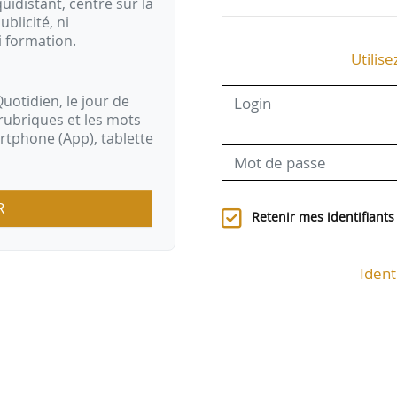
idistant, centré sur la
ublicité, ni
i formation.
Utilise
uotidien, le jour de
rubriques et les mots
artphone (App), tablette
R
Retenir mes identifiants
Ident