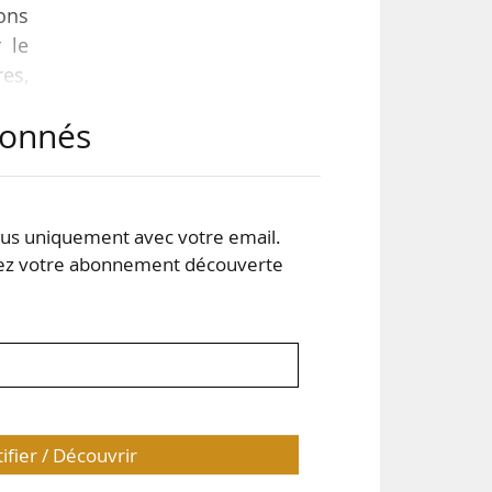
ions
 le
res,
abonnés
 que
hés
rché
s uniquement avec votre email.
 votre abonnement découverte
tifier / Découvrir