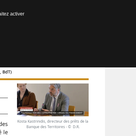
Nous joindre
itez activer
Espace abonné
, BdT)
Kosta Kastrinidis, directeur des prêts de la
 des
Banque des Territoires - © D.R.
é le