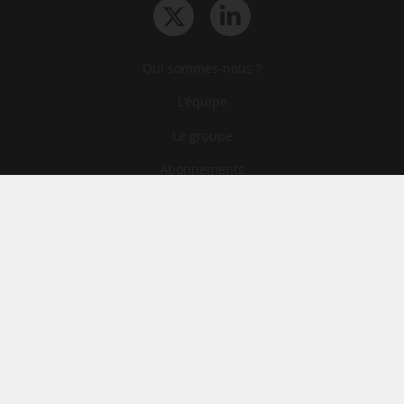
Qui sommes-nous ?
L‘équipe
Le groupe
Abonnements
Contact
Archives
CGA
Mentions légales
Confidentialité
Cookies