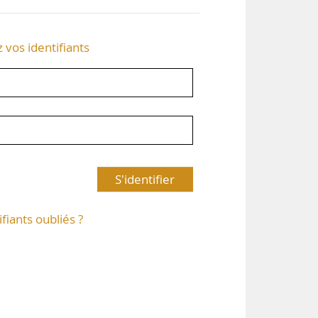
z vos identifiants
S'identifier
ifiants oubliés ?