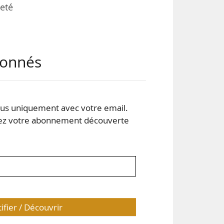
neté
 de
abonnés
ents
r du
s uniquement avec votre email.
, de
 votre abonnement découverte
tres
tifier / Découvrir