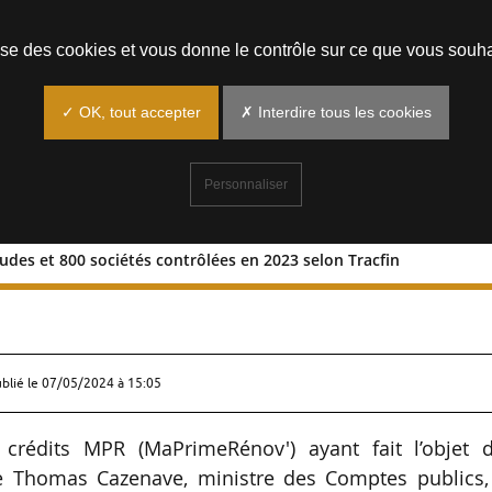
Prendre un rendez-vous
lise des cookies et vous donne le contrôle sur ce que vous souha
✓ OK, tout accepter
✗ Interdire tous les cookies
Personnaliser
des et 800 sociétés contrôlées en 2023 selon Tracfin
de fraudes et 800 sociétés contrôlée
ublié le
07/05/2024 à 15:05
crédits MPR (MaPrimeRénov') ayant fait l’objet d
e Thomas Cazenave, ministre des Comptes publics,