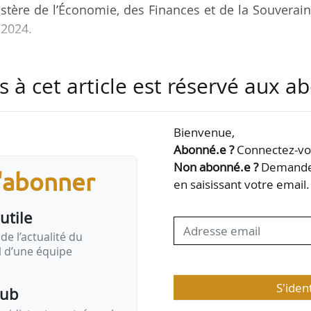
stère de l’Économie, des Finances et de la Souverai
/2024.
 Rénov’ s’élevait à 2,4 Md€. Selon le ministère
s à cet article est réservé aux 
souveraineté industrielle et numérique, ces signalem
Bienvenue,
ue des entreprises qui n’appartiennent pas au secteu
Abonné.e ?
Connectez-vou
é économique réelle, utilisent des faux justificatifs
Non abonné.e ?
Demandez
s'abonner
trats de sous-traitance, ou usurpent l’identité d’au
en saisissant votre email.
ges…
utile
de l’actualité du
il d’une équipe
S'iden
pub