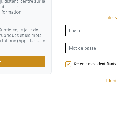
idistant, centré sur la
ublicité, ni
i formation.
Utilise
uotidien, le jour de
rubriques et les mots
artphone (App), tablette
R
Retenir mes identifiants
Ident