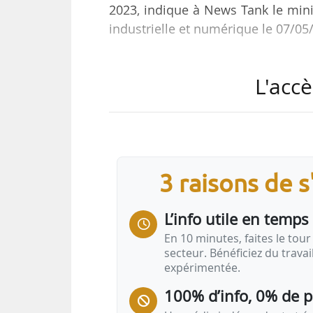
2023, indique à News Tank le mini
industrielle et numérique le 07/05
En 2023, le budget de Ma Prime
L'accè
l’Économie, des finances et de la 
concernent :
• des personnes morales, telles q
bâtiment ou qui n’ont pas d’activit
3 raisons de 
fausses factures, simulent des con
sociétés pour obtenir des avanta
L’info utile en temps 
En 10 minutes, faites le tour 
secteur. Bénéficiez du trava
expérimentée.
100% d’info, 0% de 