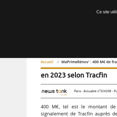
Découvrir sans engagement
Ce site uti
Menu
Accueil
MaPrimeRénov’ : 400 M€ de frau
MaPrimeRénov’ : 400 M€ 
en 2023 selon Tracfin
Paris - Actualité n°324208 - P
400 M€, tel est le montant de 
signalement de Tracfin auprès d