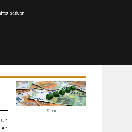
Nous joindre
itez activer
Espace abonné
s
© D.R
’un
 en