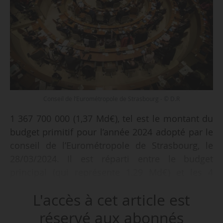
Conseil de l’Eurométropole de Strasbourg - © D.R
1 367 700 000 (1,37 Md€), tel est le montant du
budget primitif pour l’année 2024 adopté par le
conseil de l’Eurométropole de Strasbourg, le
28/03/2024. Il est réparti entre le budget
principal (qui représente 1,29 Md€) et les 4
budgets annexes : eau, assainissement, zones
L'accès à cet article est
d’aménagement/immobilier et mobilités actives.
réservé aux abonnés