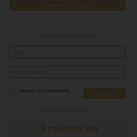
limitation de l’érosion du sol.
S'identifier / Découvrir
« Les salaires ne suffisent plus à vivre
dignement…
Utilisez vos identifiants
Retenir mes identifiants
S'identifier
Identifiants oubliés ?
3 raisons de