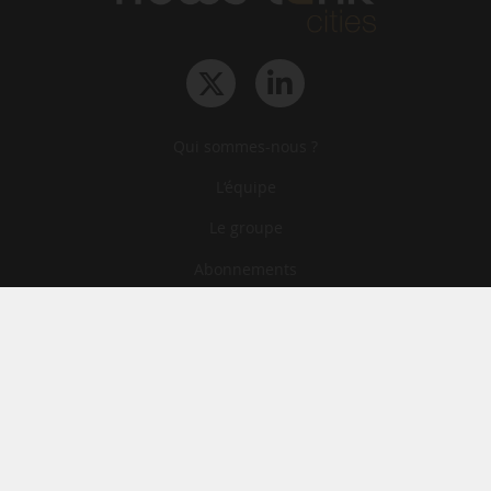
Qui sommes-nous ?
L‘équipe
Le groupe
Abonnements
Contact
Archives
CGA
Mentions légales
Confidentialité