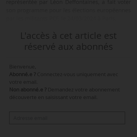
représentée par Léon Deffontaines, a fait voter
son programme pour les élections européennes
par les militants PCF, le 24/03/2024 à Paris.
L'accès à cet article est
Parmi les grands axes du programme, figure la
« garantie d’un logement décent pour toutes et
réservé aux abonnés
tous : le logement est un droit fondamental
reconnu par l’article 25 de la Déclaration
Bienvenue,
universelle des droits de l’Homme et du
Abonné.e ?
Connectez-vous uniquement avec
citoyen ». Le parti propose une série de
votre email.
mesures concernant aussi bien les meublés de
Non abonné.e ?
Demandez votre abonnement
tourismes que la sécurisation d’un service
découverte en saisissant votre email.
public de l’énergie.
Un autre axe majeur du programme est la
protection de la biodiversité, à travers la
restauration de la nature, ou encore la