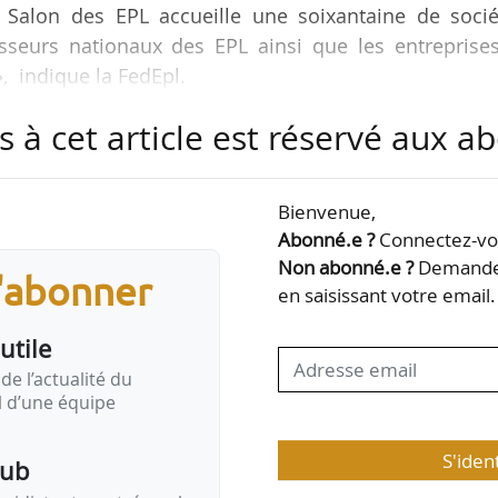
e Salon des EPL accueille une soixantaine de socié
isseurs nationaux des EPL ainsi que les entreprises
 », indique la FedEpl.
s à cet article est réservé aux 
 des EPL, en tenue conjointe, réunissent chaque an
. Lieu de débat, de mise en réseau et de benchmark
parties prenantes de cerner les enjeux actuels et fu
Bienvenue,
terroger leurs pratiques et de réfléchir à l
Abonné.e ?
Connectez-vou
Non abonné.e ?
Demandez
s'abonner
en saisissant votre email.
utile
de l’actualité du
il d’une équipe
S'iden
pub