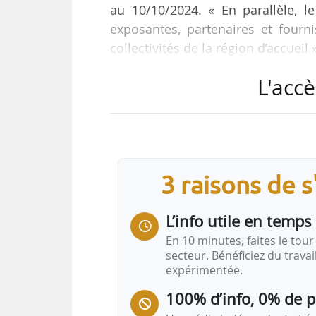
au 10/10/2024. « En parallèle, l
exposantes, partenaires et fourn
collectivités de la région d’accueil
L'accè
« Le Salon et le Congrès annuel
2 000 participants sur deux jours
Congrès permet aux EPL et à leurs 
du développement local, d’in
positionnement. »
3 raisons de 
Le programme de l’événement…
L’info utile en temps 
En 10 minutes, faites le tour 
secteur. Bénéficiez du trava
expérimentée.
100% d’info, 0% de 