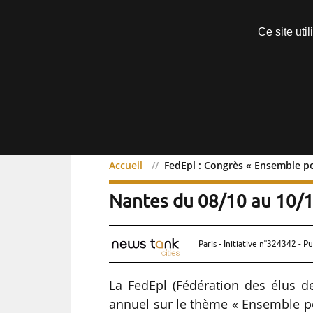
Découvrir sans engagement
Ce site uti
Menu
Accueil
FedEpl : Congrès « Ensemble po
FedEpl : Congrès « Ensemb
Nantes du 08/10 au 10/
Paris - Initiative n°324342 - Pu
La FedEpl (Fédération des élus d
annuel sur le thème « Ensemble pou