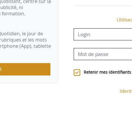
idistant, centré sur la
ublicité, ni
i formation.
Utilise
uotidien, le jour de
rubriques et les mots
artphone (App), tablette
R
Retenir mes identifiants
Ident