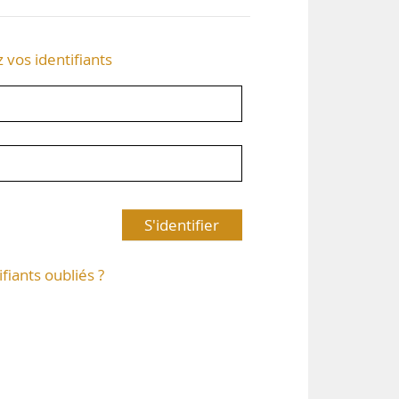
z vos identifiants
S'identifier
ifiants oubliés ?