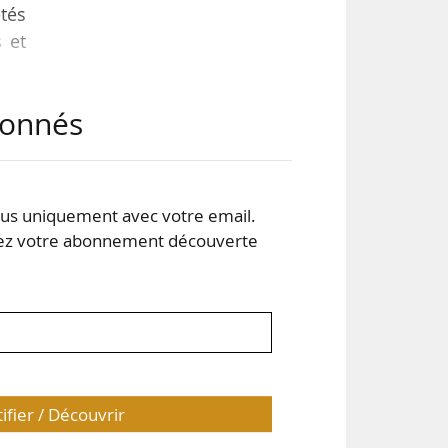
tés
 et
abonnés
née
, le
turs
eur
s uniquement avec votre email.
 votre abonnement découverte
tifier / Découvrir