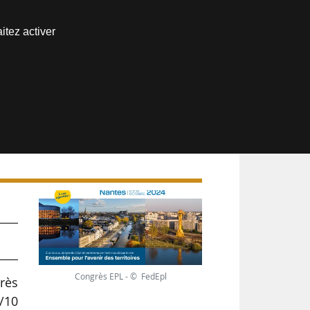
Nous joindre
itez activer
Espace abonné
Congrès EPL - © FedEpl
rès
8/10