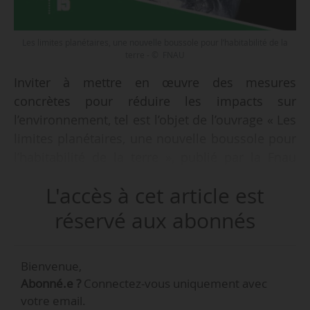
Les limites planétaires, une nouvelle boussole pour l’habitabilité de la
terre - © FNAU
Inviter à mettre en œuvre des mesures
concrètes pour réduire les impacts sur
l’environnement, tel est l’objet de l’ouvrage « Les
limites planétaires, une nouvelle boussole pour
l’habitabilité de la terre », publié par la Fnau
(Fédération nationale des agences d’urbanisme)
L'accès à cet article est
le 04/04/2023. Il s’agit du quinzième titre de la
collection Points Fnau.
réservé aux abonnés
« Le concept de limites planétaires, élaboré en
Bienvenue,
2009 par un groupe de scientifiques, véhicule
Abonné.e ?
Connectez-vous uniquement avec
un message clair : on ne peut plus continuer à
votre email.
vivre comme nous le faisons aujourd’hui. Neuf