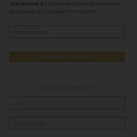
Non abonné.e ?
Demandez votre abonnement
limites ont été identifiées comme nécessaires à
découverte en saisissant votre email.
la stabilité des écosystèmes terrestres : le
changement climatique, le plus médiatisé, mais
aussi l’érosion de la biodiversité,
l’appauvrissement de la couche d’ozone, la
perturbation du cycle de l’eau douce… Neuf…
S'identifier / Découvrir
Utilisez vos identifiants