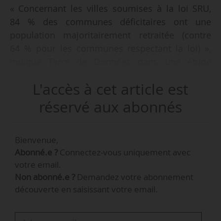
« Concernant les villes soumises à la loi SRU,
84 % des communes déficitaires ont une
population majoritairement retraitée (contre
64 % pour les communes respectant la loi) »,
indique Terre de Données dans une étude
publiée le 14/05/2024.
L'accès à cet article est
Terre de Données a agrégé et croisé des
réservé aux abonnés
données sur le parc locatif social français afin
d’établir des comparatifs au sein des
Bienvenue,
communes déficitaires soumises à la Loi SRU :
Abonné.e ?
Connectez-vous uniquement avec
votre email.
• 5,2 % des communes déficitaires ou carencées
Non abonné.e ?
Demandez votre abonnement
SRU ont une population composée
découverte en saisissant votre email.
principalement de cadres et professions
intellectuelles supérieures, contre 3,4 % pour les