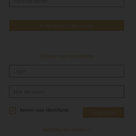
communes respectant la loi SRU ;
• 24,3 % des communes respectant la loi SRU
ont une population composée majoritairement
de personnes sans activité (autres que
S'identifier / Découvrir
retraitées) contre 3,2 % pour les communes
déficitaires…
Utilisez vos identifiants
Retenir mes identifiants
S'identifier
Identifiants oubliés ?