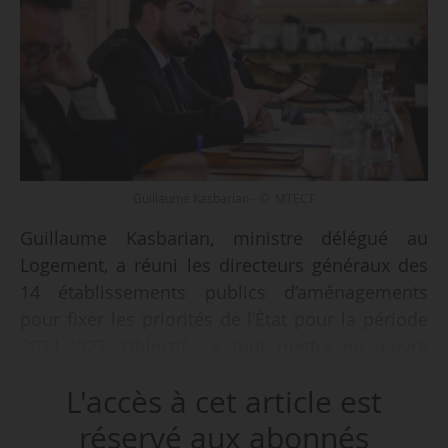
Guillaume Kasbarian - © MTECT
Guillaume Kasbarian, ministre délégué au
Logement, a réuni les directeurs généraux des
14 établissements publics d’aménagements
pour fixer les priorités de l’État pour la période
2024-2027. Objectif : « tout mettre en œuvre
pour accélérer la production de logement dans
L'accès à cet article est
le cadre du choc d’offre annoncé par le Premier
ministre », indique le ministre le 15/05/2024.
réservé aux abonnés