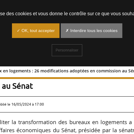
Prendre un rendez-vous
lise des cookies et vous donne le contrôle sur ce que vous souha
✓ OK, tout accepter
✗ Interdire tous les cookies
Personnaliser
 en logements : 26 modifications adoptées en commission au Sé
ureaux en logements : 26 modificatio
 au Sénat
ublié le
16/05/2024 à 17:00
ciliter la transformation des bureaux en logements a
faires économiques du Sénat, présidée par la sénatr