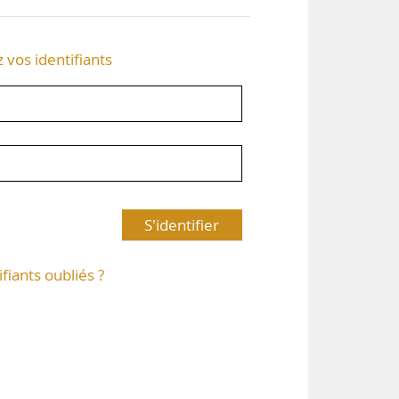
z vos identifiants
S'identifier
ifiants oubliés ?