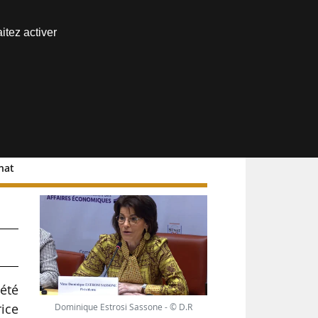
Nous joindre
itez activer
Espace abonné
nat
ns
 été
ice
Dominique Estrosi Sassone - © D.R