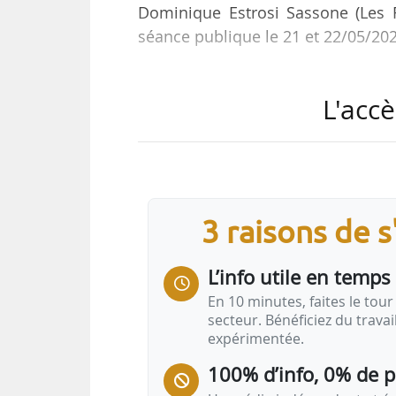
Dominique Estrosi Sassone (Les R
séance publique le 21 et 22/05/202
26 amendements ont été adoptés. Le
L'accè
• La modification de l’intitulé d
transformation des bâtiments de de
• L’ensemble des bâtiments ayant 
de la dérogation prévue à l’article
3 raisons de 
transformations de bureaux en lo
L’info utile en temps 
En 10 minutes, faites le tour 
secteur. Bénéficiez du trava
expérimentée.
100% d’info, 0% de 