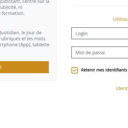
idistant, centré sur la
ublicité, ni
i formation.
Utilise
uotidien, le jour de
rubriques et les mots
artphone (App), tablette
R
Retenir mes identifiants
Ident