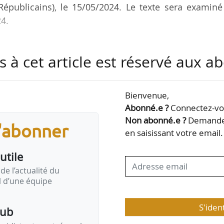
épublicains), le 15/05/2024. Le texte sera examiné
4.
s principales modifications à retenir sont :
s à cet article est réservé aux 
e la PPL en « proposition de loi visant à facilite
stination autre qu’habitation en habitations » ;
Bienvenue,
une destination autre qu’habitation peuvent bénéfi
Abonné.e ?
Connectez-vou
er
 1
, permettant à la commune ou à l’EPCI d’autoriser
Non abonné.e ?
Demandez
s'abonner
gements, lorsque le PLU ne le permet…
en saisissant votre email.
utile
de l’actualité du
il d’une équipe
S'iden
pub