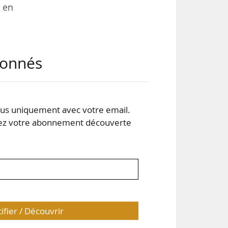
 en
abonnés
r la
cier
s uniquement avec votre email.
 les
 votre abonnement découverte
tifier / Découvrir