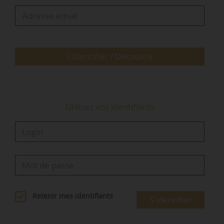
président de l’association Centre-ville en
e
Mouvement, à l’ouverture des 18
Assises
nationales du centre-ville, du 21 au…
S'identifier / Découvrir
Utilisez vos identifiants
Retenir mes identifiants
S'identifier