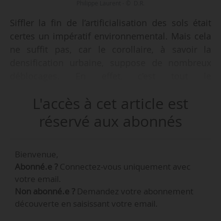
Philippe Laurent - © D.R.
Siffler la fin de l’artificialisation des sols était
certes un impératif environnemental. Mais cela
ne suffit pas, car le corollaire, à savoir la
densification urbaine, suppose de nombreux
déblocages. En effet, c’est tout le
fonctionnement de la ville et, en particulier,
L'accès à cet article est
celui des centres-villes qui est à repenser si l’on
veut relancer le logement en milieu urbain et
réservé aux abonnés
ses aménités de proximité (commerces,
services, santé…). Le milieu urbain est tellement
Bienvenue,
contraint techniquement, mais surtout
Abonné.e ?
Connectez-vous uniquement avec
réglementairement, que les initiatives de
votre email.
renouvellement urbain, privées et même
Non abonné.e ?
Demandez votre abonnement
publiques, peinent à voir le jour, écrit Philippe
découverte en saisissant votre email.
Laurent, maire de Sceaux (Hauts-de-Seine) et