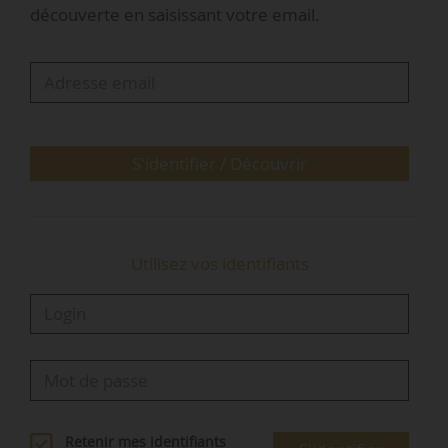
découverte en saisissant votre email.
démarrages de chantiers. Cette entrée dans une
phase beaucoup plus opérationnelle sera
l’occasion d’évoquer lors d’une table ronde et
une conférence en plénière, les leviers à
actionner pour lever les freins à la qualité. Des
ateliers nous permettront également d’échanger
S'identifier / Découvrir
sur les…
Utilisez vos identifiants
Retenir mes identifiants