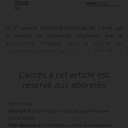
© D.R.
e
La 5
séance collective nationale de travail sur
la qualité du logement, organisée par le
programme “Engagés pour la qualité du
logement de demain” porté par le GIP EPAU, le
ministère de la Culture et le ministère du
Logement, se tiendra à la Cité de l’Architecture
L'accès à cet article est
e
et du Patrimoine de Paris (Paris 16
arr.) le
28/05/2024.
réservé aux abonnés
« Ce cinquième rendez-vous du
Bienvenue,
programme Engagés pour la qualité du
Abonné.e ?
Connectez-vous uniquement avec
e
logement de demain ouvre la 3
année du
votre email.
programme, une nouvelle étape du programme,
Non abonné.e ?
Demandez votre abonnement
celle des nombreuses premières pierres et