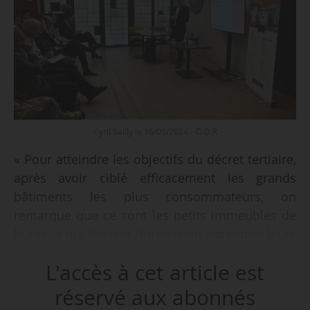
Cyril Sailly le 16/05/2024 - © D.R
« Pour atteindre les objectifs du décret tertiaire,
après avoir ciblé efficacement les grands
bâtiments les plus consommateurs, on
remarque que ce sont les petits immeubles de
bureaux qui doivent dorénavant accentuer leurs
efforts, » indique Cyril Sailly, président d’Advizeo,
L'accès à cet article est
lors de la présentation de l’étude Référentiel
Énergie et Carbone 2023, le 16/05/2024.
réservé aux abonnés