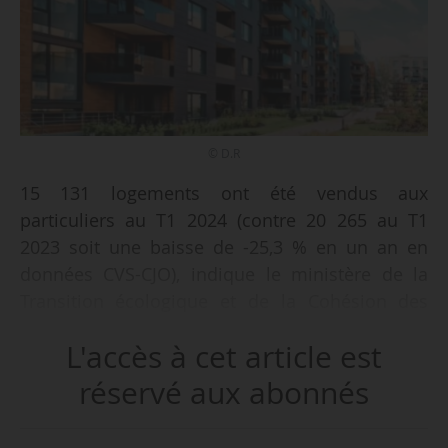
© D.R
15 131 logements ont été vendus aux
particuliers au T1 2024 (contre 20 265 au T1
2023 soit une baisse de -25,3 % en un an en
données CVS-CJO), indique le ministère de la
Transition écologique et de la Cohésion des
territoires, le 17/05/2024.
L'accès à cet article est
Au T1 2024, le niveau de réservations diminue
réservé aux abonnés
par rapport au trimestre précédent (-3,6 %). La
baisse des réservations concerne les nouvelles